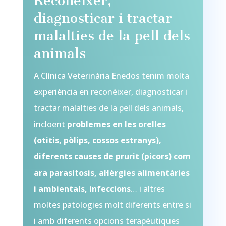
Reconeixer,
diagnosticar i tractar
malalties de la pell dels
animals
A Clínica Veterinària Enedos tenim molta
experiència en reconèixer, diagnosticar i
tractar malalties de la pell dels animals,
incloent
problemes en les orelles
(otitis, pòlips, cossos estranys),
diferents causes de prurit (picors) com
ara parasitosis, al·lèrgies alimentàries
i ambientals, infeccions
… i altres
moltes patologies molt diferents entre si
i amb diferents opcions terapèutiques