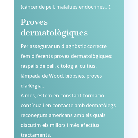
(càncer de pell, malalties endocrines…).
Proves
dermatològiques
Per assegurar un diagnòstic correcte
fem diferents proves dermatològiques:
raspalls de pell, citologia, cultius,
làmpada de Wood, biòpsies, proves
d’al·lèrgia…
A més, estem en constant formació
contínua i en contacte amb dermatòlegs
reconeguts americans amb els quals
discutim els millors i més efectius
tractaments.