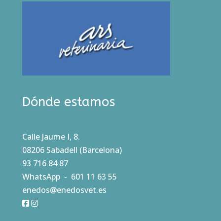
Dónde estamos
Calle Jaume I, 8.
08206 Sabadell (Barcelona)
93 716 84 87
WhatsApp - 601 11 63 55
enedos@enedosvet.es