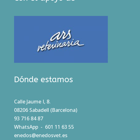
Dónde estamos
Calle Jaume I, 8.
08206 Sabadell (Barcelona)
93 716 84 87
WhatsApp - 601 11 63 55
enedos@enedosvet.es